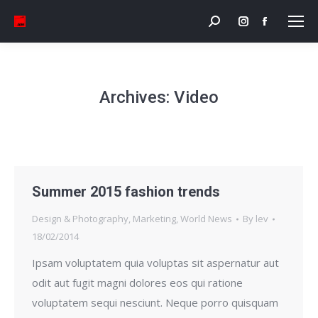
Search:
Instagram
Facebook
page
page
opens
opens
in
in
Archives:
Video
new
new
window
window
Summer 2015 fashion trends
Design & Photography
,
Marketing
,
World News
By
lev
18/02/2014
Ipsam voluptatem quia voluptas sit aspernatur aut
odit aut fugit magni dolores eos qui ratione
voluptatem sequi nesciunt. Neque porro quisquam