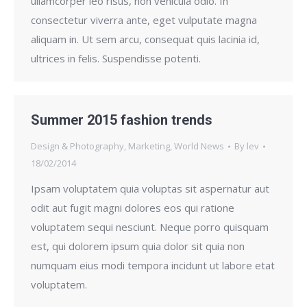
ullamcorper leo risus, non vehicula odio. In
consectetur viverra ante, eget vulputate magna
aliquam in. Ut sem arcu, consequat quis lacinia id,
ultrices in felis. Suspendisse potenti.
Summer 2015 fashion trends
Design & Photography
,
Marketing
,
World News
By
lev
18/02/2014
Ipsam voluptatem quia voluptas sit aspernatur aut
odit aut fugit magni dolores eos qui ratione
voluptatem sequi nesciunt. Neque porro quisquam
est, qui dolorem ipsum quia dolor sit quia non
numquam eius modi tempora incidunt ut labore etat
voluptatem.