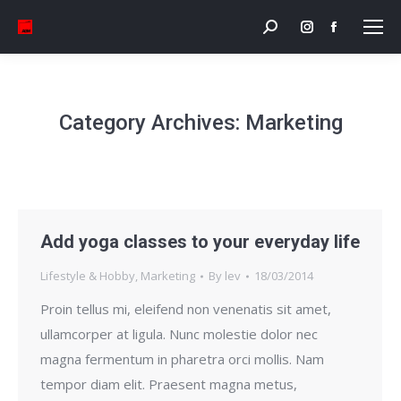
Search:
Instagram
Facebook
page
page
opens
opens
in
in
Category Archives:
Marketing
new
new
window
window
Add yoga classes to your everyday life
Lifestyle & Hobby
,
Marketing
By
lev
18/03/2014
Proin tellus mi, eleifend non venenatis sit amet,
ullamcorper at ligula. Nunc molestie dolor nec
magna fermentum in pharetra orci mollis. Nam
tempor diam elit. Praesent magna metus,